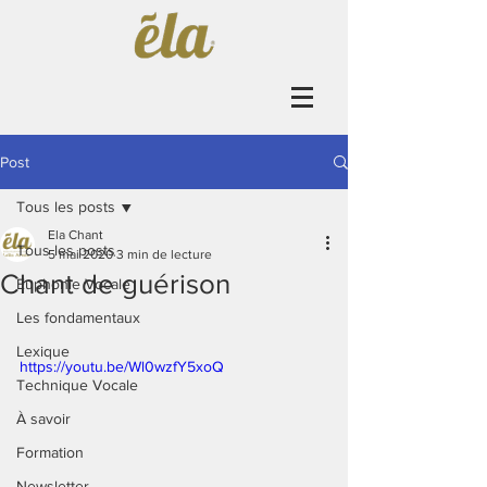
Post
Tous les posts
Ela Chant
Tous les posts
5 mai 2020
3 min de lecture
Chant de guérison
Euphonie Vocale
Les fondamentaux
Lexique
https://youtu.be/Wl0wzfY5xoQ
Technique Vocale
À savoir
Formation
Newsletter