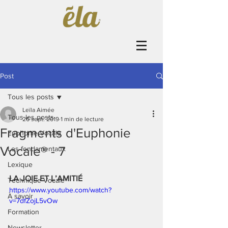
Post
Tous les posts
Leïla Aimée
Tous les posts
26 sept. 2019
1 min de lecture
Fragments d'Euphonie
Euphonie Vocale
Vocale® - 7
Les fondamentaux
Lexique
LA JOIE ET L’AMITIÉ 
Technique Vocale
https://www.youtube.com/watch?
À savoir
v=7dfZojL5vOw
Formation
Newsletter