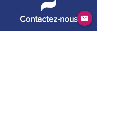
Contactez-nous
139 avenue des Chaudettes 04200
Sisteron, France
contact@ela-chant.com | Tel: +33 (0)6
76 47 19 48