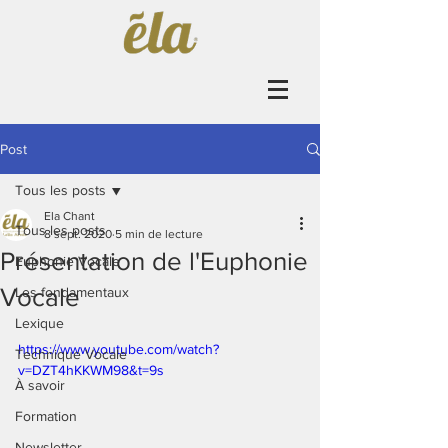
Post
Tous les posts
Ela Chant
Tous les posts
8 sept. 2020
5 min de lecture
Présentation de l'Euphonie
Euphonie Vocale
Vocale
Les fondamentaux
Lexique
https://www.youtube.com/watch?
Technique Vocale
v=DZT4hKKWM98&t=9s
À savoir
Formation
Newsletter