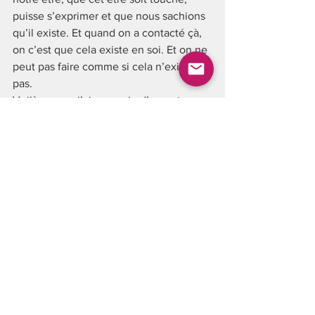
puisse s’exprimer et que nous sachions 
qu’il existe. Et quand on a contacté çà, 
on c’est que cela existe en soi. Et on ne 
peut pas faire comme si cela n’existait 
pas.
Voilà ce que j’ai eu envie d’apporter 
aux autres.
La pratique de technique vocale de l’ 
Euphonie Vocaleâ qui est très 
accomplie, très efficace, permet de 
bien comprendre comment fonctionne 
notre instrument et de libérer sa voix. 
Ce n’est pas qu’une voix libre. C’est 
une voix qui est libre physiquement 
dans un mouvement qui sort de l’être 
essentiel , de notre essence, de ce qui 
a de plus grand, de plus beau, de vrai, 