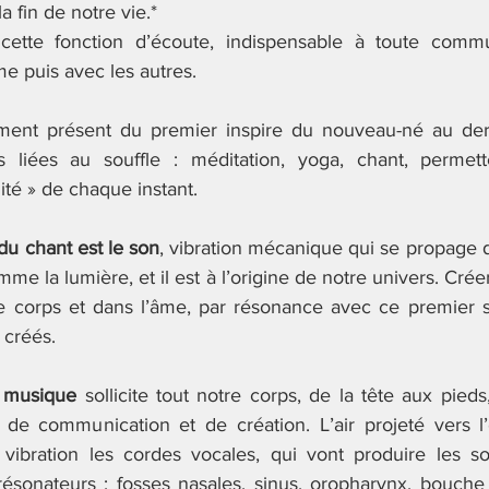
a fin de notre vie.*
ette fonction d’écoute, indispensable à toute communi
e puis avec les autres.
ment présent du premier inspire du nouveau-né au dern
es liées au souffle : méditation, yoga, chant, permett
ité » de chaque instant.
du chant est le son
, vibration mécanique qui se propage d
mme la lumière, et il est à l’origine de notre univers. Crée
e corps et dans l’âme, par résonance avec ce premier so
 créés.
e musique
 sollicite tout notre corps, de la tête aux pieds
 de communication et de création. L’air projeté vers l’e
ibration les cordes vocales, qui vont produire les son
résonateurs : fosses nasales, sinus, oropharynx, bouche