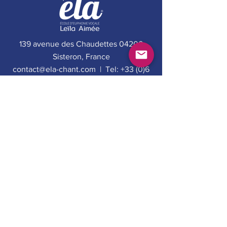
139 avenue des Chaudettes 04200
Sisteron, France
contact@ela-chant.com | Tel: +33 (0)6
76 47 19 48