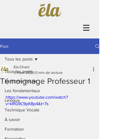
Post
Tous les posts
Ela Chant
Tous les posts
3 mars 2020
0 min de lecture
Témoignage Professeur 1
Euphonie Vocale
Les fondamentaux
https://www.youtube.com/watch?
Lexique
v=kRG9C9pK8p4&t=7s
Technique Vocale
À savoir
Formation
Newsletter