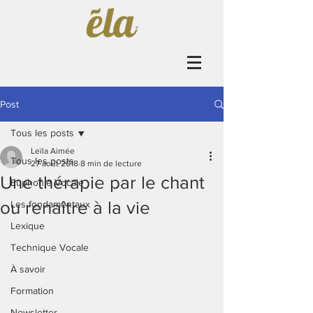
Post
Tous les posts
Leïla Aimée
Tous les posts
27 août 2018
8 min de lecture
Une thérapie par le chant
Euphonie Vocale
ou renaître à la vie
Les fondamentaux
Lexique
Technique Vocale
À savoir
Formation
Newsletter