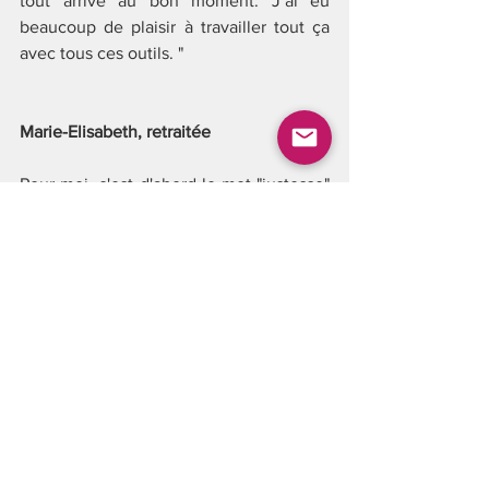
tout arrive au bon moment. J’ai eu 
beaucoup de plaisir à travailler tout ça 
avec tous ces outils. "
Marie-Elisabeth, retraitée
Pour moi, c'est d'abord le mot "justesse" 
que je retiendrai.Tout a été "juste" dans 
cette approche musicale qui nous a été 
proposée au cours de ce stage : très 
intense, puissant, d'une grande 
sollicitation... avec des moments d'une 
incroyable intensité que, chaque jour, je 
tentais de retenir de par leurs qualités 
relationnelles de partages, d'échanges 
et de générosité...: densité, créativité, 
"reliance"...J'ai chanté, j'ai osé, j'ai aussi 
beaucoup écouté, surtout "entendu" et 